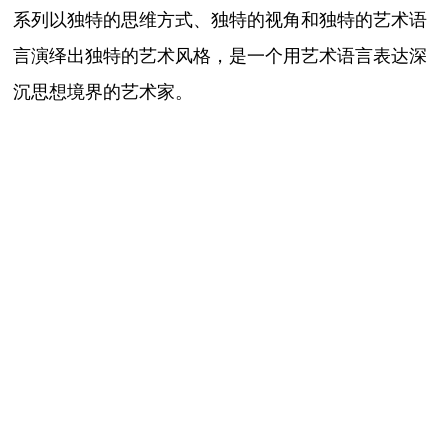
系列以独特的思维方式、独特的视角和独特的艺术语
言演绎出独特的艺术风格，是一个用艺术语言表达深
沉思想境界的艺术家。
近几年来，萧也在水墨艺术的探索上取得了让人
惊异的成绩，他的水墨艺术专注追求一种由水、墨与
宣纸三者碰撞融合而生的、唯有水墨画所独有的无穷
变幻境界，那种由材料本性而生发的形式状态与抽象
艺术追求表达的形而上思想境界、及作为一个基督徒
所特有的灵性领悟与一种新的艺术观念融合中所产生
的可能性及新的艺术境界，表达和见证了一个基督徒
艺术家从灵性的高度拓展艺术表现深度的真诚与才
情，在进行艺术探索的同时，萧也还在艺术理论，艺